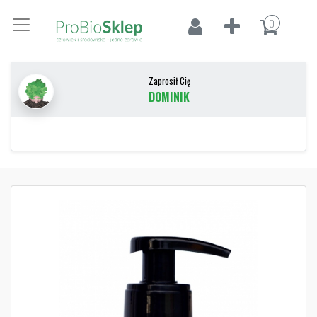
0
Zaprosił Cię
DOMINIK