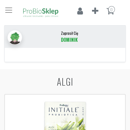
0
Zaprosił Cię
DOMINIK
ALGI