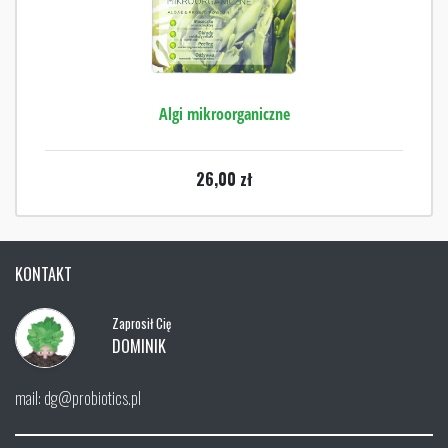
Algi mikroorganiczne
26,00
zł
KONTAKT
Zaprosił Cię
DOMINIK
mail: dg@probiotics.pl