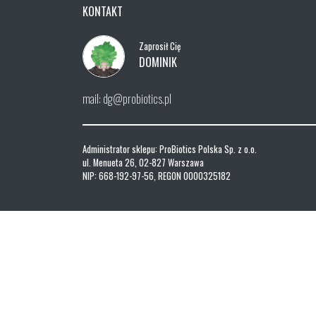
KONTAKT
Zaprosił Cię
DOMINIK
mail: dg@probiotics.pl
Administrator sklepu: ProBiotics Polska Sp. z o.o.
ul. Menueta 26, 02-827 Warszawa
NIP: 668-192-97-56, REGON 0000325182