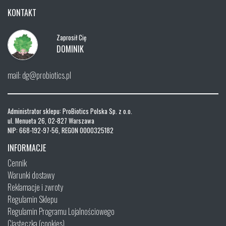
KONTAKT
Zaprosił Cię
DOMINIK
mail: dg@probiotics.pl
Administrator sklepu: ProBiotics Polska Sp. z o.o.
ul. Menueta 26, 02-827 Warszawa
NIP: 668-192-97-56, REGON 0000325182
INFORMACJE
Cennik
Warunki dostawy
Reklamacje i zwroty
Regulamin Sklepu
Regulamin Programu Lojalnościowego
Ciasteczka (cookies)