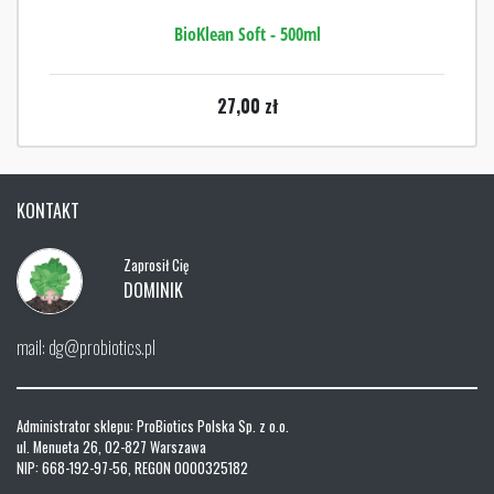
BioKlean Soft - 500ml
27,00
zł
KONTAKT
Zaprosił Cię
DOMINIK
mail: dg@probiotics.pl
Administrator sklepu: ProBiotics Polska Sp. z o.o.
ul. Menueta 26, 02-827 Warszawa
NIP: 668-192-97-56, REGON 0000325182