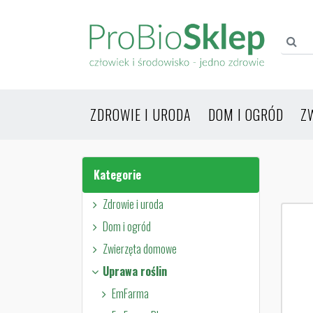
ZDROWIE I URODA
DOM I OGRÓD
Z
Kategorie
Zdrowie i uroda
Dom i ogród
Zwierzęta domowe
Uprawa roślin
EmFarma