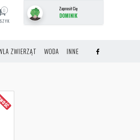
Zaprosił Cię
0
DOMINIK
SZYK
WLA ZWIERZĄT
WODA
INNE
WOŚĆ