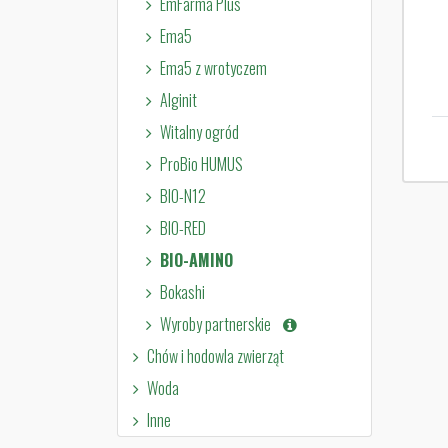
EmFarma Plus
Ema5
Ema5 z wrotyczem
Alginit
Witalny ogród
ProBio HUMUS
BIO-N12
BIO-RED
BIO-AMINO
Bokashi
Wyroby partnerskie
Chów i hodowla zwierząt
Woda
Inne