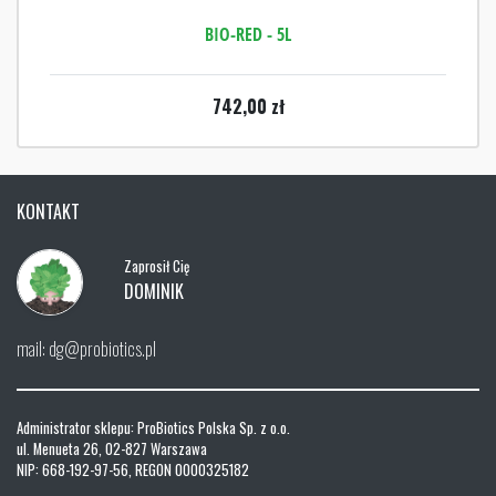
BIO-RED - 5L
742,00
zł
KONTAKT
Zaprosił Cię
DOMINIK
mail: dg@probiotics.pl
Administrator sklepu: ProBiotics Polska Sp. z o.o.
ul. Menueta 26, 02-827 Warszawa
NIP: 668-192-97-56, REGON 0000325182