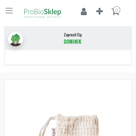
0
Zaprosił Cię
DOMINIK