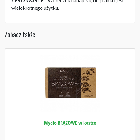
ZERO WASTE
– Woreczek nadaje się do prania i jest
wielokrotnego użytku.
Zobacz także
Mydło BRĄZOWE w kostce