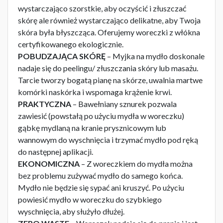
wystarczająco szorstkie, aby oczyścić i złuszczać
skórę ale również wystarczająco delikatne, aby Twoja
skóra była błyszcząca. Oferujemy woreczki z włókna
certyfikowanego ekologicznie.
POBUDZAJĄCA SKÓRĘ
– Myjka na mydło doskonale
nadaje się do peelingu/ złuszczania skóry lub masażu.
Tarcie tworzy bogatą pianę na skórze, uwalnia martwe
komórki naskórka i wspomaga krążenie krwi.
PRAKTYCZNA
– Bawełniany sznurek pozwala
zawiesić (powstałą po użyciu mydła w woreczku)
gąbkę mydlaną na kranie prysznicowym lub
wannowym do wyschnięcia i trzymać mydło pod ręką
do następnej aplikacji.
EKONOMICZNA
– Z woreczkiem do mydła można
bez problemu zużywać mydło do samego końca.
Mydło nie będzie się sypać ani kruszyć. Po użyciu
powiesić mydło w woreczku do szybkiego
wyschnięcia, aby służyło dłużej.