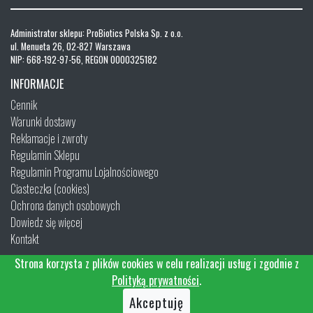
Administrator sklepu: ProBiotics Polska Sp. z o.o.
ul. Menueta 26, 02-827 Warszawa
NIP: 668-192-97-56, REGON 0000325182
INFORMACJE
Cennik
Warunki dostawy
Reklamacje i zwroty
Regulamin Sklepu
Regulamin Programu Lojalnościowego
Ciasteczka (cookies)
Ochrona danych osobowych
Dowiedz się więcej
Kontakt
Strona korzysta z plików cookies w celu realizacji usług i zgodnie z
Polityką prywatności
.
Akceptuję