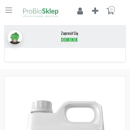
0
Zaprosił Cię
DOMINIK