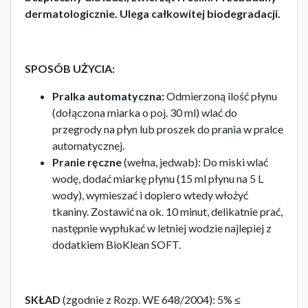
dermatologicznie.
Ulega całkowitej biodegradacji.
SPOSÓB UŻYCIA:
Pralka automatyczna:
Odmierzoną ilość płynu
(dołączona miarka o poj. 30 ml) wlać do
przegrody na płyn lub proszek do prania w pralce
automatycznej.
Pranie ręczne
(wełna, jedwab): Do miski wlać
wodę, dodać miarkę płynu (15 ml płynu na 5 L
wody), wymieszać i dopiero wtedy włożyć
tkaniny. Zostawić na ok. 10 minut, delikatnie prać,
następnie wypłukać w letniej wodzie najlepiej z
dodatkiem BioKlean SOFT.
SKŁAD
(zgodnie z Rozp. WE 648/2004): 5% ≤