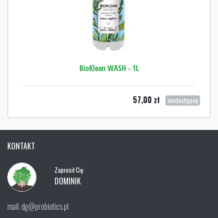
BioKlean WASH - 1L
57,00
zł
niedostępny
KONTAKT
Zaprosił Cię
DOMINIK
mail: dg@probiotics.pl